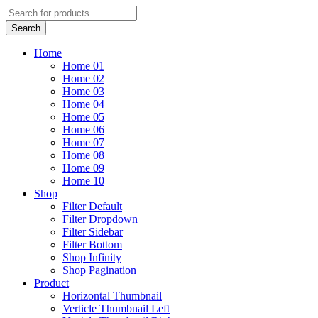
Home
Home 01
Home 02
Home 03
Home 04
Home 05
Home 06
Home 07
Home 08
Home 09
Home 10
Shop
Filter Default
Filter Dropdown
Filter Sidebar
Filter Bottom
Shop Infinity
Shop Pagination
Product
Horizontal Thumbnail
Verticle Thumbnail Left