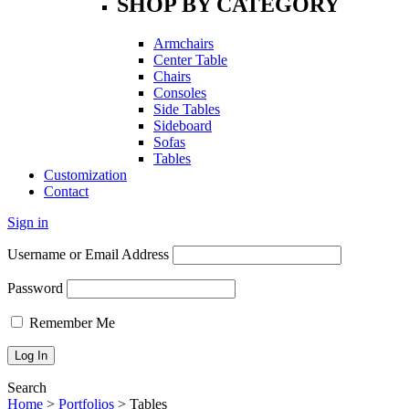
SHOP BY CATEGORY
Armchairs
Center Table
Chairs
Consoles
Side Tables
Sideboard
Sofas
Tables
Customization
Contact
Sign in
Username or Email Address
Password
Remember Me
Search
Home
>
Portfolios
>
Tables