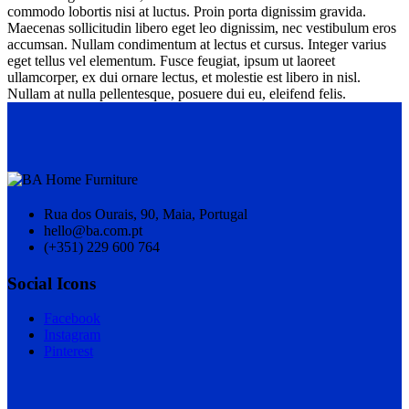
commodo lobortis nisi at luctus. Proin porta dignissim gravida.
Maecenas sollicitudin libero eget leo dignissim, nec vestibulum eros
accumsan. Nullam condimentum at lectus et cursus. Integer varius
eget tellus vel elementum. Fusce feugiat, ipsum ut laoreet
ullamcorper, ex dui ornare lectus, et molestie est libero in nisl.
Nullam at nulla pellentesque, posuere dui eu, eleifend felis.
Rua dos Ourais, 90, Maia, Portugal
hello@ba.com.pt
(+351) 229 600 764
Social Icons
Facebook
Instagram
Pinterest