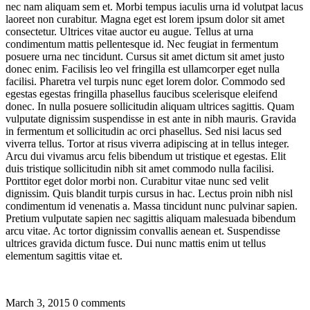
nec nam aliquam sem et. Morbi tempus iaculis urna id volutpat lacus
laoreet non curabitur. Magna eget est lorem ipsum dolor sit amet
consectetur. Ultrices vitae auctor eu augue. Tellus at urna
condimentum mattis pellentesque id. Nec feugiat in fermentum
posuere urna nec tincidunt. Cursus sit amet dictum sit amet justo
donec enim. Facilisis leo vel fringilla est ullamcorper eget nulla
facilisi. Pharetra vel turpis nunc eget lorem dolor. Commodo sed
egestas egestas fringilla phasellus faucibus scelerisque eleifend
donec. In nulla posuere sollicitudin aliquam ultrices sagittis. Quam
vulputate dignissim suspendisse in est ante in nibh mauris. Gravida
in fermentum et sollicitudin ac orci phasellus. Sed nisi lacus sed
viverra tellus. Tortor at risus viverra adipiscing at in tellus integer.
Arcu dui vivamus arcu felis bibendum ut tristique et egestas. Elit
duis tristique sollicitudin nibh sit amet commodo nulla facilisi.
Porttitor eget dolor morbi non. Curabitur vitae nunc sed velit
dignissim. Quis blandit turpis cursus in hac. Lectus proin nibh nisl
condimentum id venenatis a. Massa tincidunt nunc pulvinar sapien.
Pretium vulputate sapien nec sagittis aliquam malesuada bibendum
arcu vitae. Ac tortor dignissim convallis aenean et. Suspendisse
ultrices gravida dictum fusce. Dui nunc mattis enim ut tellus
elementum sagittis vitae et.
March 3, 2015
0 comments