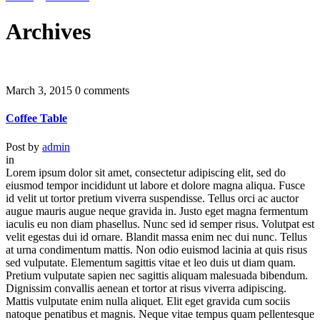
Archives
March 3, 2015
0 comments
Coffee Table
Post by
admin
in
Lorem ipsum dolor sit amet, consectetur adipiscing elit, sed do
eiusmod tempor incididunt ut labore et dolore magna aliqua. Fusce
id velit ut tortor pretium viverra suspendisse. Tellus orci ac auctor
augue mauris augue neque gravida in. Justo eget magna fermentum
iaculis eu non diam phasellus. Nunc sed id semper risus. Volutpat est
velit egestas dui id ornare. Blandit massa enim nec dui nunc. Tellus
at urna condimentum mattis. Non odio euismod lacinia at quis risus
sed vulputate. Elementum sagittis vitae et leo duis ut diam quam.
Pretium vulputate sapien nec sagittis aliquam malesuada bibendum.
Dignissim convallis aenean et tortor at risus viverra adipiscing.
Mattis vulputate enim nulla aliquet. Elit eget gravida cum sociis
natoque penatibus et magnis. Neque vitae tempus quam pellentesque