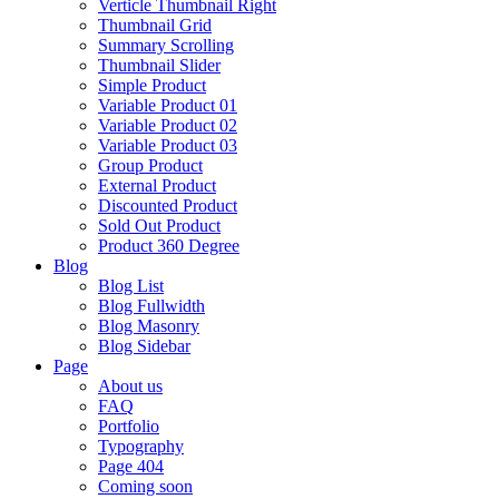
Verticle Thumbnail Right
Thumbnail Grid
Summary Scrolling
Thumbnail Slider
Simple Product
Variable Product 01
Variable Product 02
Variable Product 03
Group Product
External Product
Discounted Product
Sold Out Product
Product 360 Degree
Blog
Blog List
Blog Fullwidth
Blog Masonry
Blog Sidebar
Page
About us
FAQ
Portfolio
Typography
Page 404
Coming soon