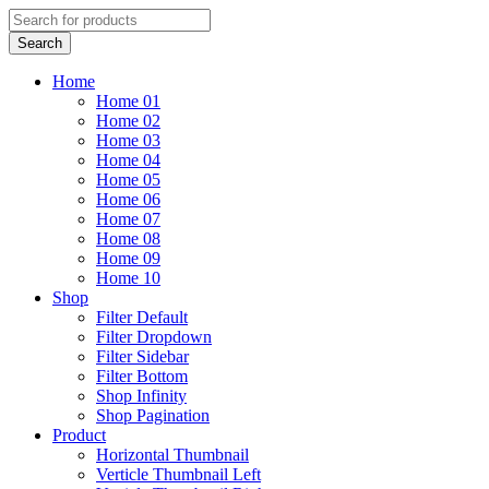
Home
Home 01
Home 02
Home 03
Home 04
Home 05
Home 06
Home 07
Home 08
Home 09
Home 10
Shop
Filter Default
Filter Dropdown
Filter Sidebar
Filter Bottom
Shop Infinity
Shop Pagination
Product
Horizontal Thumbnail
Verticle Thumbnail Left