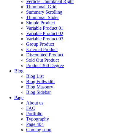
Verticle Thumbnail Right
Thumbnail Grid
Summary Scrolling
Thumbnail Slider
Simple Product
Variable Product 01
Variable Product 02
Variable Product 03
Group Product
External Product
Discounted Product
Sold Out Product
Product 360 Degree
Blog
Blog List
Blog Fullwidth
Blog Masonry
Blog Sidebar
Page
About us
FAQ
Portfolio
Typography
Page 404
Coming soon