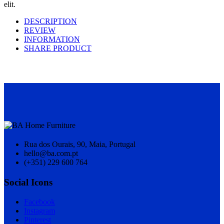
elit.
DESCRIPTION
REVIEW
INFORMATION
SHARE PRODUCT
Rua dos Ourais, 90, Maia, Portugal
hello@ba.com.pt
(+351) 229 600 764
Social Icons
Facebook
Instagram
Pinterest