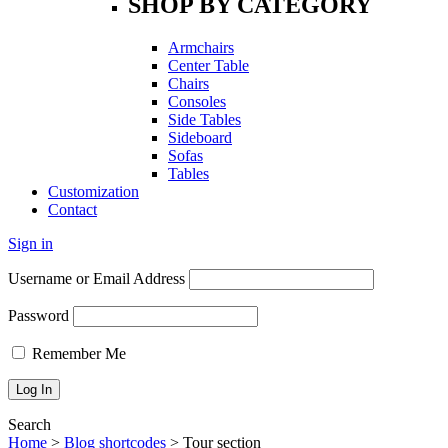
SHOP BY CATEGORY
Armchairs
Center Table
Chairs
Consoles
Side Tables
Sideboard
Sofas
Tables
Customization
Contact
Sign in
Username or Email Address
Password
Remember Me
Search
Home
>
Blog shortcodes
>
Tour section