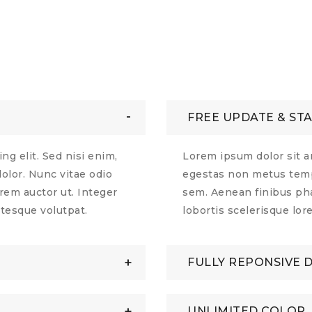
FREE UPDATE & ST
ng elit. Sed nisi enim,
Lorem ipsum dolor sit am
lor. Nunc vitae odio
egestas non metus temp
orem auctor ut. Integer
sem. Aenean finibus phar
ntesque volutpat.
lobortis scelerisque lor
FULLY REPONSIVE 
UNLIMITED COLOR