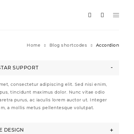
Home
Blog shortcodes
Accordion
STAR SUPPORT
et, consectetur adipiscing elit. Sed nisi enim,
us, tincidunt maximus dolor. Nunc vitae odio
etra purus, ac iaculis lorem auctor ut. Integer
em, a mollis metus pellentesque volutpat.
E DESIGN