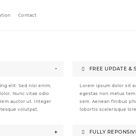
ation
Contact
FREE UPDATE & 
ng elit. Sed nisi enim,
Lorem ipsum dolor sit am
lor. Nunc vitae odio
egestas non metus temp
orem auctor ut. Integer
sem. Aenean finibus phar
ntesque volutpat.
lobortis scelerisque lor
FULLY REPONSIV